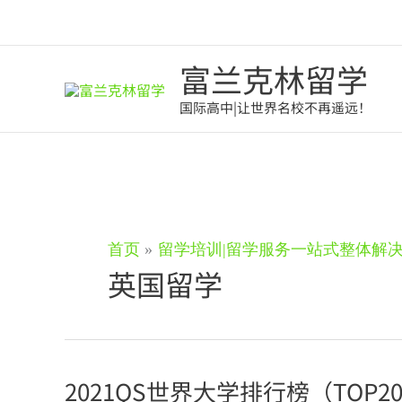
跳
至
内
容
富兰克林留学
国际高中|让世界名校不再遥远！
首页
留学培训|留学服务一站式整体解
英国留学
2021QS世界大学排行榜（TOP2