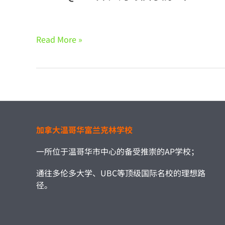
2021QS
Read More »
世
界
大
学
排
行
榜
加拿大温哥华富兰克林学校
（TOP200）
一所位于温哥华市中心的备受推崇的AP学校；
通往多伦多大学、UBC等顶级国际名校的理想路
径。