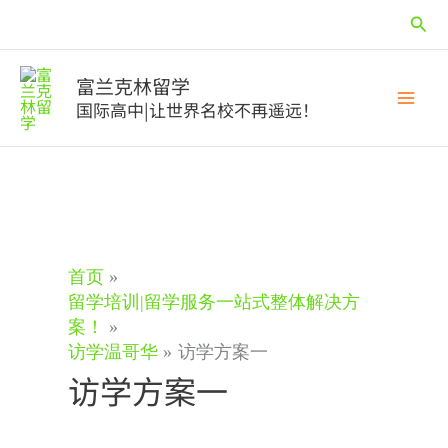
跳
搜
至
内
索
容
富兰克林留学
国际高中|让世界名校不再遥远！
首页
留学培训|留学服务一站式整体解决方
案！
访学温哥华
访学方案一
访学方案一