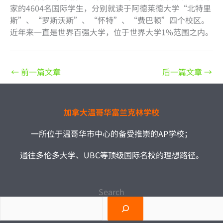
家的4604名国际学生，分别就读于阿德莱德大学“北特里
斯”、“罗斯沃斯”、“怀特”、“费巴顿”四个校区。
近年来一直是世界百强大学，位于世界大学1%范围之内。
←
前一篇文章
后一篇文章
→
加拿大温哥华富兰克林学校
一所位于温哥华市中心的备受推崇的AP学校；
通往多伦多大学、UBC等顶级国际名校的理想路径。
Search