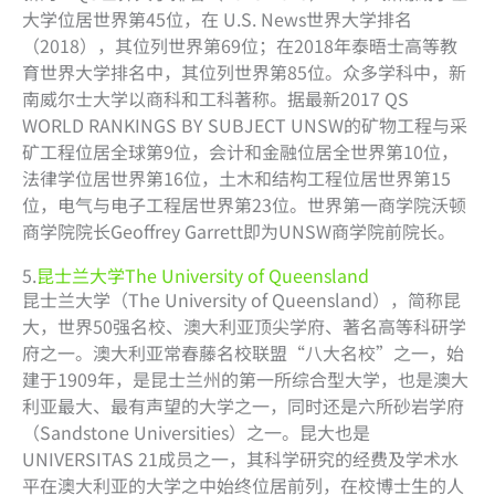
大学位居世界第45位，在 U.S. News世界大学排名
（2018），其位列世界第69位；在2018年泰晤士高等教
育世界大学排名中，其位列世界第85位。众多学科中，新
南威尔士大学以商科和工科著称。据最新2017 QS
WORLD RANKINGS BY SUBJECT UNSW的矿物工程与采
矿工程位居全球第9位，会计和金融位居全世界第10位，
法律学位居世界第16位，土木和结构工程位居世界第15
位，电气与电子工程居世界第23位。世界第一商学院沃顿
商学院院长Geoffrey Garrett即为UNSW商学院前院长。
5.
昆士兰大学The University of Queensland
昆士兰大学（The University of Queensland），简称昆
大，世界50强名校、澳大利亚顶尖学府、著名高等科研学
府之一。澳大利亚常春藤名校联盟“八大名校”之一，始
建于1909年，是昆士兰州的第一所综合型大学，也是澳大
利亚最大、最有声望的大学之一，同时还是六所砂岩学府
（Sandstone Universities）之一。昆大也是
UNIVERSITAS 21成员之一，其科学研究的经费及学术水
平在澳大利亚的大学之中始终位居前列，在校博士生的人