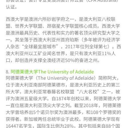
认证。
西澳大学是澳洲六所砂岩学府之一，是澳大利亚八校联
盟、世界大学联盟、昂宿星大学联盟核心成员。西澳大学
是澳洲最具历史、代表性和实力的著名顶尖研究型大学之
一。其坐落于西澳大利亚州首府珀斯（多年被评为经济学
人杂志“全球最宜居城市”，2017年位列全球第七）。西
澳大利亚州以工矿业闻名世界，是只有澳大利亚11%人
口，却创造并支撑全澳经济近50%的奋进之州。
8.
阿德莱德大学The University of Adelaide
阿德莱德大学（The University of Adelaide）简称阿大，
位于澳大利亚南部阿德莱德市，是澳大利亚历史上的第三
所大学，澳大利亚常春藤名校联盟“八大名校”之一，被
评为澳洲五星级大学。自1874年创校以来，阿德莱德大学
一直位居澳大利亚顶尖大学之列。截至2018年，阿德莱德
大学曾培养出5个诺贝尔奖为澳洲最多，和108个罗德奖的
获得者。新加坡两任总统毕业于此校。阿德莱德大学现有
16447名学生，国际生比例为28%，其中包括来自88个国